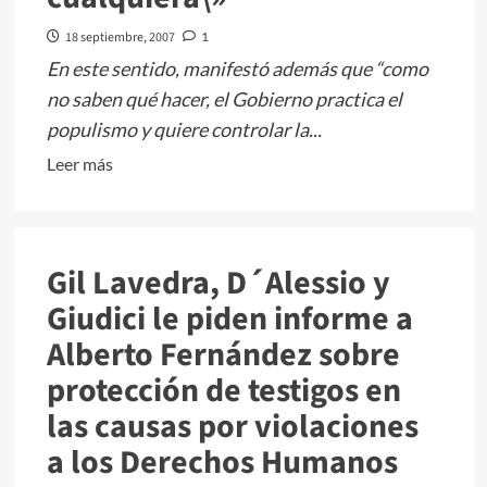
18 septiembre, 2007
1
En este sentido, manifestó además que “como
no saben qué hacer, el Gobierno practica el
populismo y quiere controlar la...
Leer
Leer más
más
sobre
Lavagna
Gil Lavedra, D´Alessio y
dijo
que
Giudici le piden informe a
\»enfrentar
Alberto Fernández sobre
con
protección de testigos en
éxito
la
las causas por violaciones
inflación
a los Derechos Humanos
no