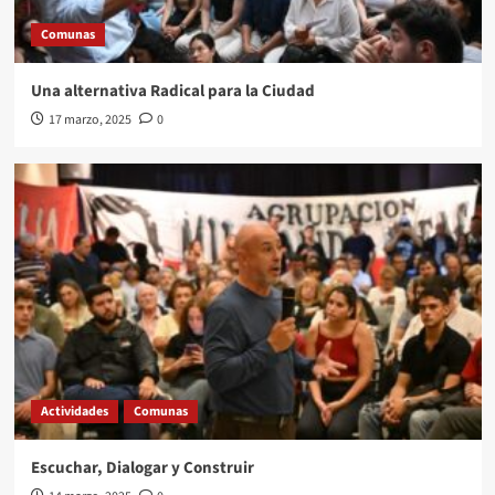
Covocatoria a las/os Convencionales de la
Ciudad de Buenos Aires a la reunión constitutiva
Comunas
3
del cuerpo.
Una alternativa Radical para la Ciudad
Actividades
Nota Principal
Noticias
NOVEDADES
17 marzo, 2025
0
Prensa
UCR
UCRCapital
Padrón definitivo UCR CABA – 2026.
4
Nota Principal
Noticias
NOVEDADES
Prensa
Padrón UCR
5
Actividades
Comunas
Escuchar, Dialogar y Construir