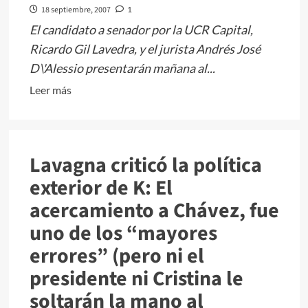
es
18 septiembre, 2007
1
para
El candidato a senador por la UCR Capital,
cualquiera\»
Ricardo Gil Lavedra, y el jurista Andrés José
D\'Alessio presentarán mañana al...
Leer
Leer más
más
sobre
Gil
Lavagna criticó la política
Lavedra,
D
exterior de K: El
´Alessio
acercamiento a Chávez, fue
y
uno de los “mayores
Giudici
le
errores” (pero ni el
piden
presidente ni Cristina le
informe
soltarán la mano al
a