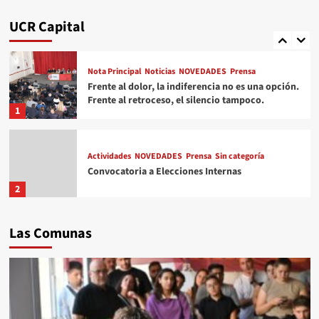
Padrón UCR
UCR Capital
5
Nota Principal
Noticias
NOVEDADES
Prensa
Frente al dolor, la indiferencia no es una opción.
Frente al retroceso, el silencio tampoco.
1
Actividades
NOVEDADES
Prensa
Sin categoría
Convocatoria a Elecciones Internas
2
Nota Principal
Noticias
NOVEDADES
Opinión
Prensa
Las Comunas
Sin categoría
UCR
UCRCapital
Covocatoria a las/os Convencionales de la
Ciudad de Buenos Aires a la reunión constitutiva
3
del cuerpo.
Actividades
Nota Principal
Noticias
NOVEDADES