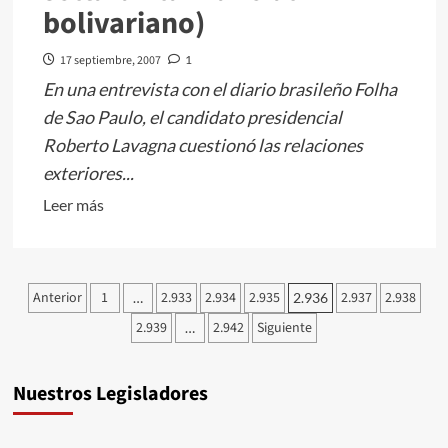
Alberto
bolivariano)
Fernández
sobre
17 septiembre, 2007
1
protección
En una entrevista con el diario brasileño Folha
de
de Sao Paulo, el candidato presidencial
testigos
Roberto Lavagna cuestionó las relaciones
en
exteriores...
las
Leer
Leer más
causas
más
por
sobre
violaciones
Lavagna
a
Paginación
Anterior
1
2.933
2.934
2.935
2.937
2.938
…
2.936
criticó
los
de
2.939
2.942
Siguiente
la
…
Derechos
entradas
política
Humanos
exterior
Nuestros Legisladores
de
K: