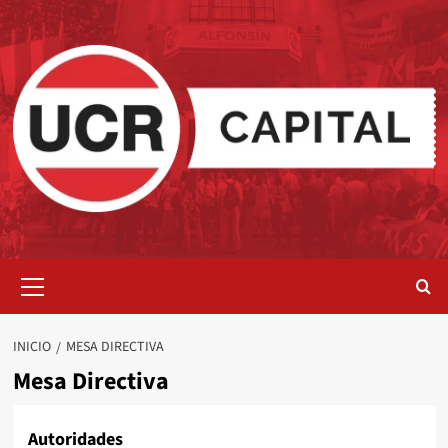
Saltar
al
contenido
Menú
primario
INICIO
MESA DIRECTIVA
Mesa Directiva
Autoridades