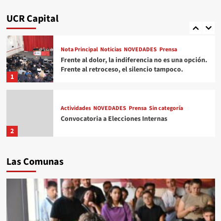
Padrón UCR
UCR Capital
5
Nota Principal
Noticias
NOVEDADES
Prensa
Frente al dolor, la indiferencia no es una opción.
Frente al retroceso, el silencio tampoco.
1
Actividades
NOVEDADES
Prensa
Sin categoría
Convocatoria a Elecciones Internas
2
Nota Principal
Noticias
NOVEDADES
Opinión
Prensa
Las Comunas
Sin categoría
UCR
UCRCapital
Covocatoria a las/os Convencionales de la
Ciudad de Buenos Aires a la reunión constitutiva
3
del cuerpo.
Actividades
Nota Principal
Noticias
NOVEDADES