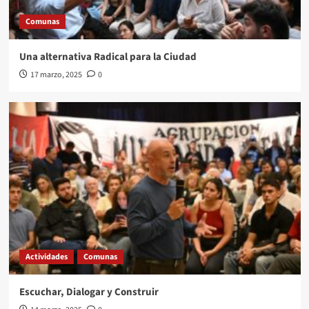
Covocatoria a las/os Convencionales de la
Ciudad de Buenos Aires a la reunión constitutiva
Comunas
3
del cuerpo.
Una alternativa Radical para la Ciudad
Actividades
Nota Principal
Noticias
NOVEDADES
17 marzo, 2025
0
Prensa
UCR
UCRCapital
Padrón definitivo UCR CABA – 2026.
4
Nota Principal
Noticias
NOVEDADES
Prensa
Padrón UCR
5
Actividades
Comunas
Escuchar, Dialogar y Construir