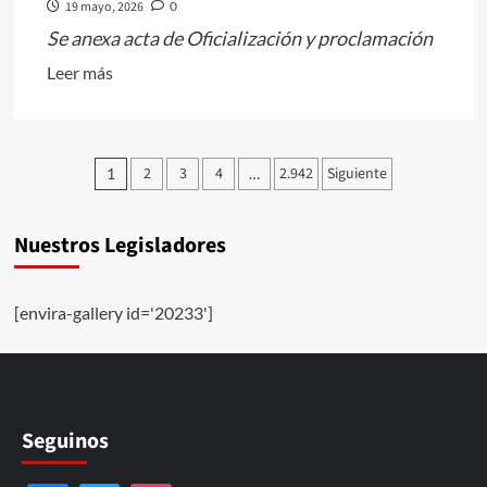
19 mayo, 2026
0
moderna
Se anexa acta de Oficialización y proclamación
y
Leer
Leer más
lejos
más
de
sobre
los
Oficialización
Paginación
extremos
2
3
4
2.942
Siguiente
1
…
y
de
proclamación
entradas
Nuestros Legisladores
[envira-gallery id='20233']
Seguinos