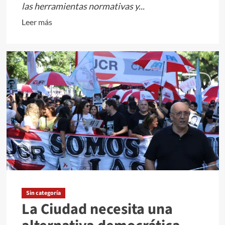
las herramientas normativas y...
Leer
Leer más
más
sobre
Frente
al
dolor,
la
indiferencia
no
es
una
opción.
Frente
al
Sin categoría
retroceso,
La Ciudad necesita una
el
silencio