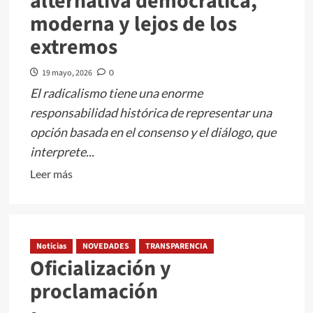
alternativa democrática,
tampoco.
moderna y lejos de los
extremos
19 mayo, 2026
0
El radicalismo tiene una enorme
responsabilidad histórica de representar una
opción basada en el consenso y el diálogo, que
interprete...
Leer
Leer más
más
sobre
La
Ciudad
Noticias
NOVEDADES
TRANSPARENCIA
Oficialización y
necesita
una
proclamación
alternativa
democrática,