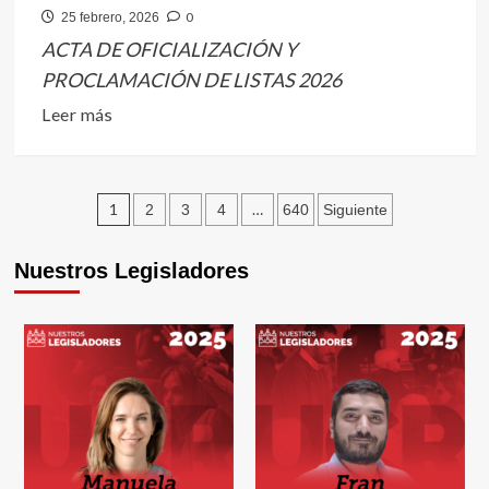
0
25 febrero, 2026
Ciudad
ACTA DE OFICIALIZACIÓN Y
de
Buenos
PROCLAMACIÓN DE LISTAS 2026
Aires
Leer
Leer más
a
más
la
sobre
reunión
ACTA
Paginación
1
…
2
3
4
640
Siguiente
constitutiva
DE
de
del
OFICIALIZACIÓN
cuerpo.
Nuestros Legisladores
entradas
Y
PROCLAMACIÓN
DE
LISTAS
2026