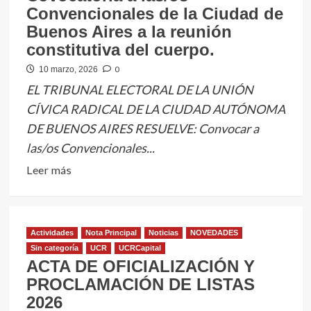
Convencionales de la Ciudad de
Buenos Aires a la reunión
constitutiva del cuerpo.
0
10 marzo, 2026
EL TRIBUNAL ELECTORAL DE LA UNIÓN
CÍVICA RADICAL DE LA CIUDAD AUTÓNOMA
DE BUENOS AIRES RESUELVE: Convocar a
las/os Convencionales...
Leer
Leer más
más
sobre
Covocatoria
Actividades
Nota Principal
Noticias
NOVEDADES
a
Sin categoría
UCR
UCRCapital
las/os
ACTA DE OFICIALIZACIÓN Y
Convencionales
PROCLAMACIÓN DE LISTAS
de
2026
la