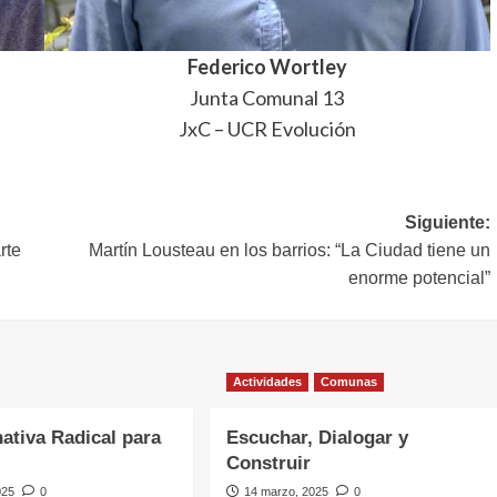
Federico Wortley
Junta Comunal 13
JxC – UCR Evolución
Siguiente:
rte
Martín Lousteau en los barrios: “La Ciudad tiene un
enorme potencial”
Actividades
Comunas
nativa Radical para
Escuchar, Dialogar y
Construir
025
0
14 marzo, 2025
0