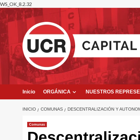
WS_OK_8.2.32
Saltar
al
contenido
Inicio
ORGÁNICA
NUESTROS REPRES
INICIO
COMUNAS
DESCENTRALIZACIÓN Y AUTONOM
Comunas
Descentralizac