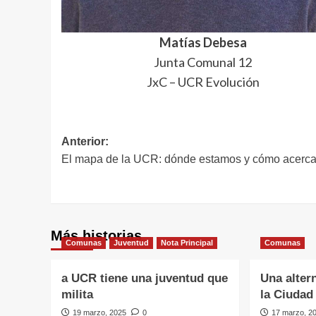
Matías Debesa
Junta Comunal 12
JxC – UCR Evolución
Navegación
Anterior:
El mapa de la UCR: dónde estamos y cómo acerca
de
entradas
Más historias
Comunas
Juventud
Nota Principal
Comunas
a UCR tiene una juventud que
Una alter
milita
la Ciudad
19 marzo, 2025
0
17 marzo, 2