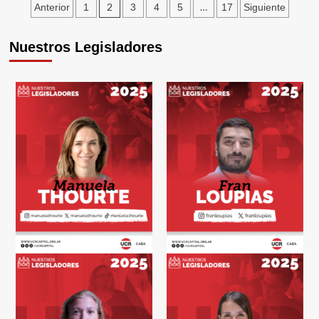
Paginación
2
…
Anterior
1
3
4
5
17
Siguiente
Gobierno
de
utiliza
Nuestros Legisladores
entradas
los
fondos
públicos
para
propaganda
propia”