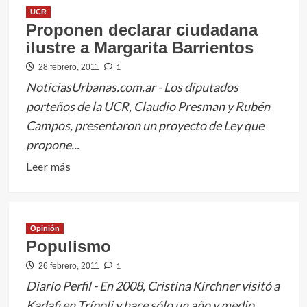
UCR
Proponen declarar ciudadana
ilustre a Margarita Barrientos
1
28 febrero, 2011
NoticiasUrbanas.com.ar - Los diputados
porteños de la UCR, Claudio Presman y Rubén
Campos, presentaron un proyecto de Ley que
propone...
Leer
Leer más
más
sobre
Proponen
Opinión
declarar
Populismo
ciudadana
1
26 febrero, 2011
ilustre
Diario Perfil - En 2008, Cristina Kirchner visitó a
a
Margarita
Kadafi en Trípoli y hace sólo un año y medio