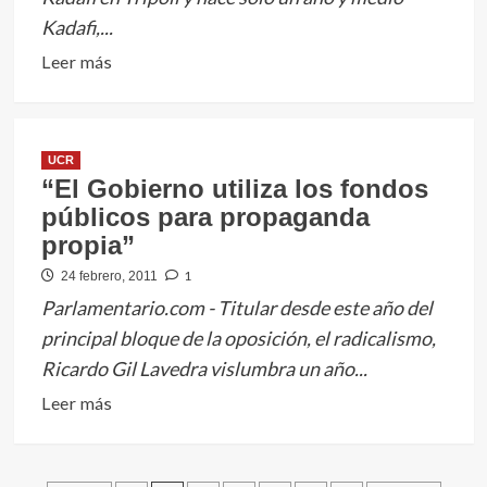
Barrientos
Kadafi,...
Leer
Leer más
más
sobre
Populismo
UCR
“El Gobierno utiliza los fondos
públicos para propaganda
propia”
1
24 febrero, 2011
Parlamentario.com - Titular desde este año del
principal bloque de la oposición, el radicalismo,
Ricardo Gil Lavedra vislumbra un año...
Leer
Leer más
más
sobre
“El