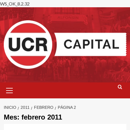
WS_OK_8.2.32
Saltar
al
contenido
Menú
primario
INICIO
2011
FEBRERO
PÁGINA 2
Mes:
febrero 2011