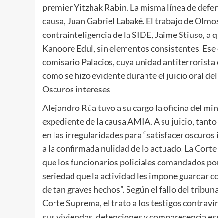
premier Yitzhak Rabin. La misma línea de defe
causa, Juan Gabriel Labaké. El trabajo de Olmo
contrainteligencia de la SIDE, Jaime Stiuso, a q
Kanoore Edul, sin elementos consistentes. Ese
comisario Palacios, cuya unidad antiterrorista 
como se hizo evidente durante el juicio oral del
Oscuros intereses
Alejandro Rúa tuvo a su cargo la oficina del mini
expediente de la causa AMIA. A su juicio, tant
en las irregularidades para “satisfacer oscuros
a la confirmada nulidad de lo actuado. La Corte 
que los funcionarios policiales comandados por
seriedad que la actividad les impone guardar c
de tan graves hechos”. Según el fallo del tribu
Corte Suprema, el trato a los testigos contravi
sus viviendas, detenciones y comparecencia espo