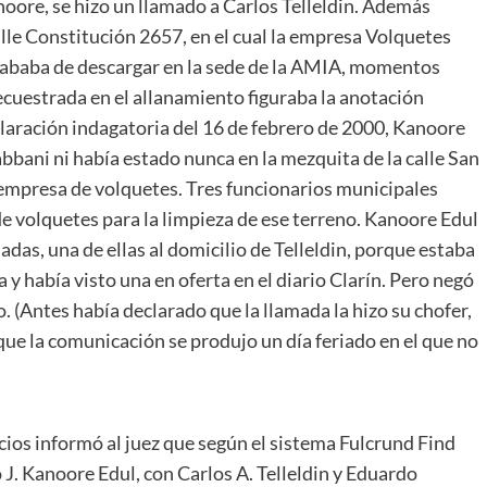
oore, se hizo un llamado a Carlos Telleldin. Además
alle Constitución 2657, en el cual la empresa Volquetes
acababa de descargar en la sede de la AMIA, momentos
secuestrada en el allanamiento figuraba la anotación
aración indagatoria del 16 de febrero de 2000, Kanoore
abbani ni había estado nunca en la mezquita de la calle San
 empresa de volquetes. Tres funcionarios municipales
de volquetes para la limpieza de ese terreno. Kanoore Edul
as, una de ellas al domicilio de Telleldin, porque estaba
 había visto una en oferta en el diario Clarín. Pero negó
o. (Antes había declarado que la llamada la hizo su chofer,
 que la comunicación se produjo un día feriado en el que no
ios informó al juez que según el sistema Fulcrund Find
J. Kanoore Edul, con Carlos A. Telleldin y Eduardo