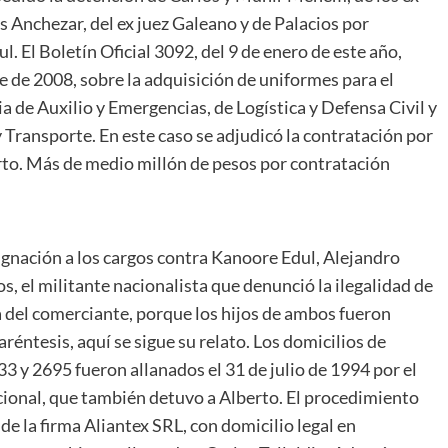
s Anchezar, del ex juez Galeano y de Palacios por
. El Boletín Oficial 3092, del 9 de enero de este año,
e de 2008, sobre la adquisición de uniformes para el
a de Auxilio y Emergencias, de Logística y Defensa Civil y
 Transporte. En este caso se adjudicó la contratación por
rto. Más de medio millón de pesos por contratación
gnación a los cargos contra Kanoore Edul, Alejandro
, el militante nacionalista que denunció la ilegalidad de
a del comerciante, porque los hijos de ambos fueron
réntesis, aquí se sigue su relato. Los domicilios de
3 y 2695 fueron allanados el 31 de julio de 1994 por el
onal, que también detuvo a Alberto. El procedimiento
e la firma Aliantex SRL, con domicilio legal en