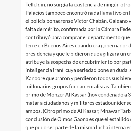
Telleldin, no surgía la existencia de ningún otro
Palacios tampoco encontró nada llamativo en l
el policía bonaerense Víctor Chabán. Galeano v
falta de mérito, confirmada por la Cámara Fed
contribuyó para comprar el departamento que
terre en Buenos Aires cuando era gobernador de
presidencia y que le pidieron que agilizara un 
atribuye la sospecha de encubrimiento por par
inteligencia iraní, cuya seriedad pone en duda. 
Kanoore quebraron y perdieron todos sus bienes,
millonarios grupos fundamentalistas. También 
primo de Monzer Al Kassar (hoy condenado a 30
matar a ciudadanos y militares estadounidense
ambos. (Otro primo de Al Kassar, Mnawar Tarbu
conclusión de Olmos Gaona es que el estallido s
que pudo ser parte de la misma lucha interna en