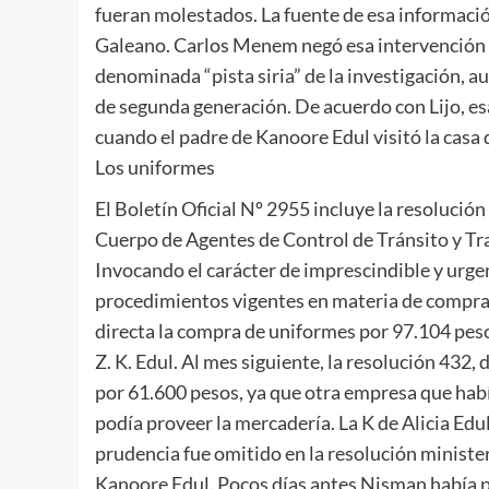
fueran molestados. La fuente de esa informació
Galeano. Carlos Menem negó esa intervención al 
denominada “pista siria” de la investigación, 
de segunda generación. De acuerdo con Lijo, esa
cuando el padre de Kanoore Edul visitó la casa 
Los uniformes
El Boletín Oficial Nº 2955 incluye la resolució
Cuerpo de Agentes de Control de Tránsito y Tr
Invocando el carácter de imprescindible y urgen
procedimientos vigentes en materia de compras
directa la compra de uniformes por 97.104 pesos
Z. K. Edul. Al mes siguiente, la resolución 432
por 61.600 pesos, ya que otra empresa que hab
podía proveer la mercadería. La K de Alicia Ed
prudencia fue omitido en la resolución minister
Kanoore Edul. Pocos días antes Nisman había p