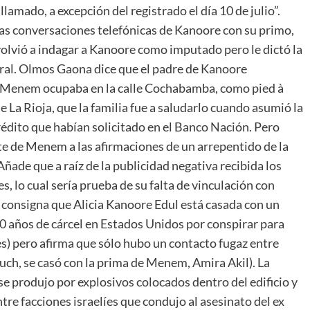
 llamado, a excepción del registrado el día 10 de julio”.
as conversaciones telefónicas de Kanoore con su primo,
olvió a indagar a Kanoore como imputado pero le dictó la
eral. Olmos Gaona dice que el padre de Kanoore
 Menem ocupaba en la calle Cochabamba, como pied à
 La Rioja, que la familia fue a saludarlo cuando asumió la
crédito que habían solicitado en el Banco Nación. Pero
te de Menem a las afirmaciones de un arrepentido de la
Añade que a raíz de la publicidad negativa recibida los
 lo cual sería prueba de su falta de vinculación con
consigna que Alicia Kanoore Edul está casada con un
 años de cárcel en Estados Unidos por conspirar para
s) pero afirma que sólo hubo un contacto fugaz entre
ch, se casó con la prima de Menem, Amira Akil). La
e produjo por explosivos colocados dentro del edificio y
tre facciones israelíes que condujo al asesinato del ex