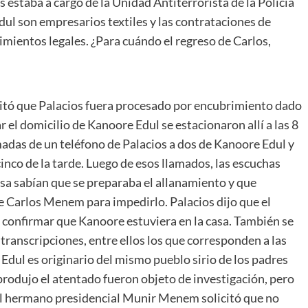
s estaba a cargo de la Unidad Antiterrorista de la Policía
dul son empresarios textiles y las contrataciones de
imientos legales. ¿Para cuándo el regreso de Carlos,
citó que Palacios fuera procesado por encubrimiento dado
r el domicilio de Kanoore Edul se estacionaron allí a las 8
adas de un teléfono de Palacios a dos de Kanoore Edul y
cinco de la tarde. Luego de esos llamados, las escuchas
asa sabían que se preparaba el allanamiento y que
e Carlos Menem para impedirlo. Palacios dijo que el
a confirmar que Kanoore estuviera en la casa. También se
 transcripciones, entre ellos los que corresponden a las
Edul es originario del mismo pueblo sirio de los padres
rodujo el atentado fueron objeto de investigación, pero
el hermano presidencial Munir Menem solicitó que no