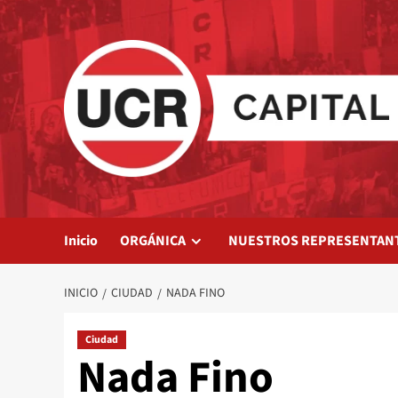
Saltar
al
contenido
Inicio
ORGÁNICA
NUESTROS REPRESENTAN
INICIO
CIUDAD
NADA FINO
Ciudad
Nada Fino