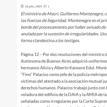
26 julio, 2009
1
El ministro de Macri, Guillermo Montenegro, c
las Fuerzas de Seguridad. Montenegro es el prin
borde del procesamiento por haber avisado de 
anulada por la sucesión de irregularidades. Un
forma clandestina a los testigos.
Página 12
– Por dos resoluciones del ministro 
Autónoma de Buenos Aires adquirió uniformes p
hermanos Alicia y Alberto Kanoore Edul. Monte
“Fino” Palacios como jefe de la policía metropol
víctimas del atentado a la asociación mutual j
derechos humanos. Palacios trabajó junto con 
voladura del edificio de la DAIA y la AMIA de la
señaladas como irregulares por la Corte Suprem