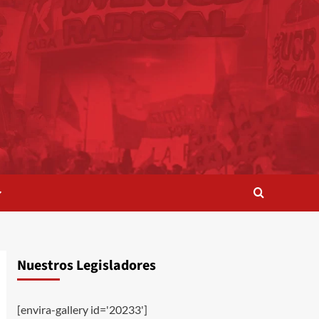
Nuestros Legisladores
[envira-gallery id='20233']