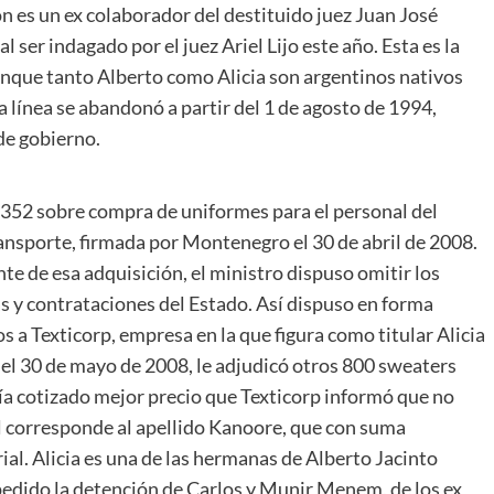
n es un ex colaborador del destituido juez Juan José
ser indagado por el juez Ariel Lijo este año. Esta es la
aunque tanto Alberto como Alicia son argentinos nativos
 línea se abandonó a partir del 1 de agosto de 1994,
de gobierno.
n 352 sobre compra de uniformes para el personal del
ansporte, firmada por Montenegro el 30 de abril de 2008.
te de esa adquisición, el ministro dispuso omitir los
 y contrataciones del Estado. Así dispuso en forma
 a Texticorp, empresa en la que figura como titular Alicia
, del 30 de mayo de 2008, le adjudicó otros 800 sweaters
ía cotizado mejor precio que Texticorp informó que no
ul corresponde al apellido Kanoore, que con suma
ial. Alicia es una de las hermanas de Alberto Jacinto
edido la detención de Carlos y Munir Menem, de los ex