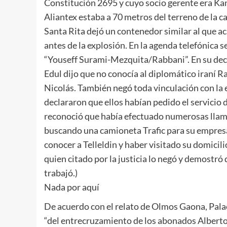
Constitución 2695 y cuyo socio gerente era Kan
Aliantex estaba a 70 metros del terreno de la c
Santa Rita dejó un contenedor similar al que 
antes de la explosión. En la agenda telefónica 
“Youseff Surami-Mezquita/Rabbani”. En su decl
Edul dijo que no conocía al diplomático iraní R
Nicolás. También negó toda vinculación con la
declararon que ellos habían pedido el servicio 
reconoció que había efectuado numerosas llamad
buscando una camioneta Trafic para su empresa y
conocer a Telleldin y haber visitado su domicili
quien citado por la justicia lo negó y demostró
trabajó.)
Nada por aquí
De acuerdo con el relato de Olmos Gaona, Palac
“del entrecruzamiento de los abonados Alberto 