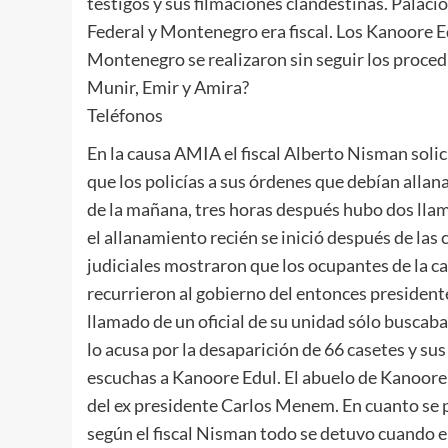
testigos y sus filmaciones clandestinas. Palacio
Federal y Montenegro era fiscal. Los Kanoore E
Montenegro se realizaron sin seguir los proced
Munir, Emir y Amira?
Teléfonos
En la causa AMIA el fiscal Alberto Nisman soli
que los policías a sus órdenes que debían allana
de la mañana, tres horas después hubo dos llam
el allanamiento recién se inició después de las 
judiciales mostraron que los ocupantes de la c
recurrieron al gobierno del entonces president
llamado de un oficial de su unidad sólo buscab
lo acusa por la desaparición de 66 casetes y sus
escuchas a Kanoore Edul. El abuelo de Kanoore 
del ex presidente Carlos Menem. En cuanto se p
según el fiscal Nisman todo se detuvo cuando 