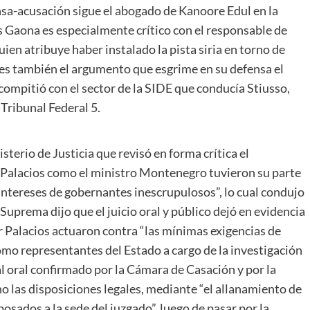
nsa-acusación sigue el abogado de Kanoore Edul en la
s Gaona es especialmente crítico con el responsable de
uien atribuye haber instalado la pista siria en torno de
 es también el argumento que esgrime en su defensa el
compitió con el sector de la SIDE que conducía Stiusso,
 Tribunal Federal 5.
sterio de Justicia que revisó en forma crítica el
o Palacios como el ministro Montenegro tuvieron su parte
 intereses de gobernantes inescrupulosos”, lo cual condujo
Suprema dijo que el juicio oral y público dejó en evidencia
 Palacios actuaron contra “las mínimas exigencias de
omo representantes del Estado a cargo de la investigación
nal oral confirmado por la Cámara de Casación y por la
no las disposiciones legales, mediante “el allanamiento de
sados a la sede del juzgado”, luego de pasar por la