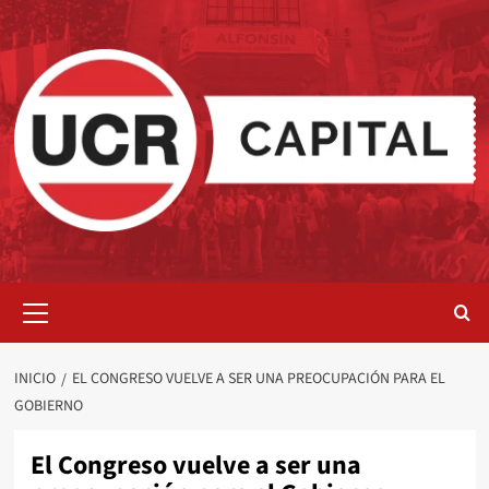
Saltar
al
contenido
Menú
primario
INICIO
EL CONGRESO VUELVE A SER UNA PREOCUPACIÓN PARA EL
GOBIERNO
El Congreso vuelve a ser una