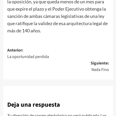
la oposición, ya que queda menos de un mes para
que expire el plazo y el Poder Ejecutivo obtenga la
sanción de ambas cámaras legislativas de una ley
que ratifique la validez de esa arquitectura legal de
más de 140 años.
Navegación
Anterior:
La oportunidad perdida
de
Siguiente:
entradas
Nada Fino
Deja una respuesta
Tu dirección de correo electrónico no será publicada.
Los