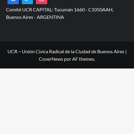
Comité UCR CAPITAL: Tucumán 1660 - C1050AAH,
Buenos Aires - ARGENTINA
UCR ~ Unión Cívica Radical de la Ciudad de Buenos Aires
|
CoverNews
por AF themes.