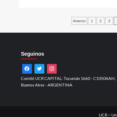
más
si
sobre
misma
Reconocen
una
Paginación
Anterior
1
2
3
al
mirada
de
tribunal
al
entradas
del
futuro
juicio
a
Seguinos
las
juntas
militares
Comité UCR CAPITAL: Tucumán 1660 - C1050AAH,
Buenos Aires - ARGENTINA
UCR ~ Uni