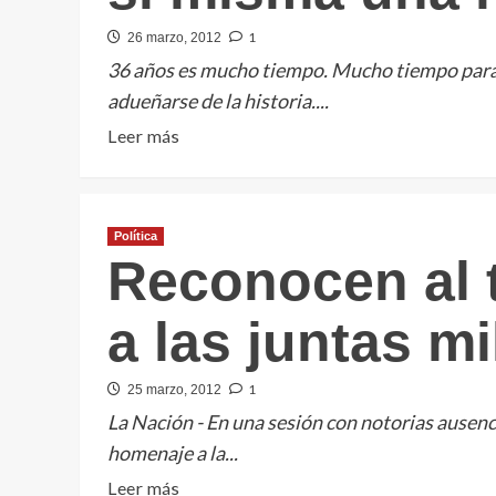
1
26 marzo, 2012
36 años es mucho tiempo. Mucho tiempo para i
adueñarse de la historia....
Leer
Leer más
más
sobre
A
Política
36
Reconocen al t
años
del
a las juntas mi
golpe,
la
democracia
1
25 marzo, 2012
argentina
La Nación - En una sesión con notorias ausenci
se
homenaje a la...
debe
Leer
Leer más
a