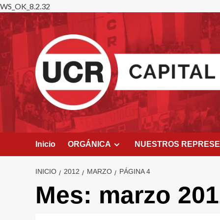
WS_OK_8.2.32
Saltar
al
contenido
Inicio
ORGÁNICA
NUESTROS REPRES
INICIO
2012
MARZO
PÁGINA 4
Mes:
marzo 201