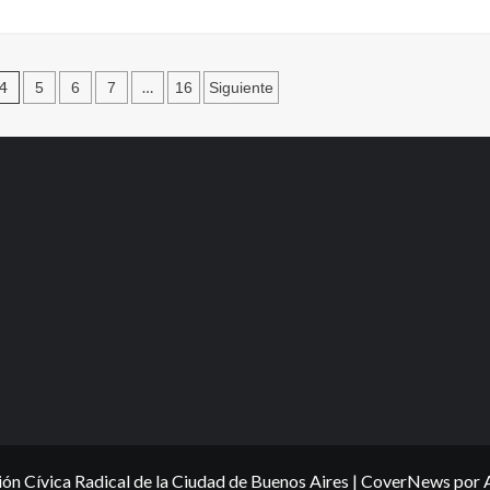
4
…
5
6
7
16
Siguiente
ón Cívica Radical de la Ciudad de Buenos Aires
|
CoverNews
por 