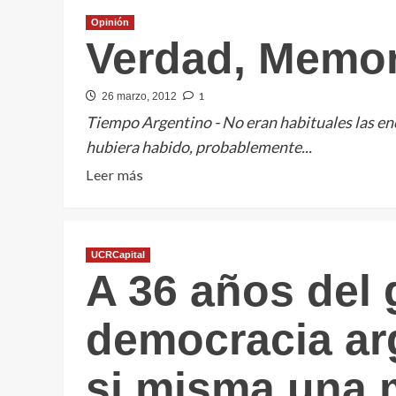
Opinión
Verdad, Memori
1
26 marzo, 2012
Tiempo Argentino - No eran habituales las enc
hubiera habido, probablemente...
Leer
Leer más
más
sobre
Verdad,
UCRCapital
Memoria
A 36 años del 
y
Justicia
democracia ar
si misma una m