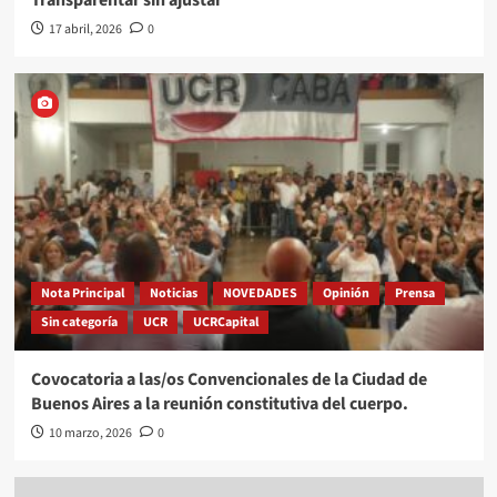
17 abril, 2026
0
Nota Principal
Noticias
NOVEDADES
Opinión
Prensa
Sin categoría
UCR
UCRCapital
Covocatoria a las/os Convencionales de la Ciudad de
Buenos Aires a la reunión constitutiva del cuerpo.
10 marzo, 2026
0