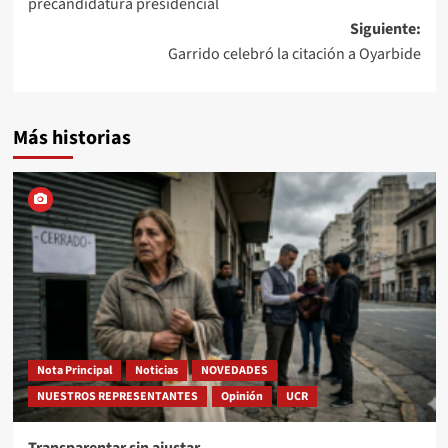
precandidatura presidencial
entradas
Siguiente:
Garrido celebró la citación a Oyarbide
Más historias
Nota Principal
Noticias
NOVEDADES
NUESTROS REPRESENTANTES
Opinión
UCR
Transparentar sin ajustar