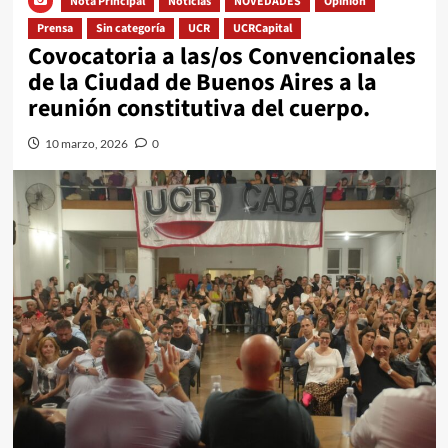
Nota Principal
Noticias
NOVEDADES
Opinión
Prensa
Sin categoría
UCR
UCRCapital
Covocatoria a las/os Convencionales
de la Ciudad de Buenos Aires a la
reunión constitutiva del cuerpo.
10 marzo, 2026
0