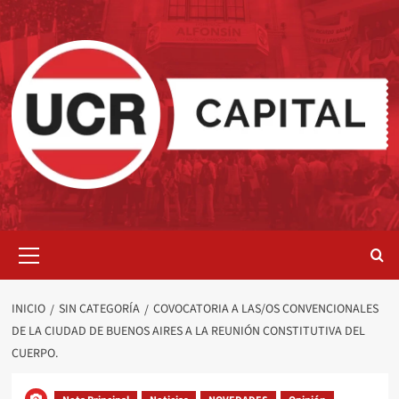
Saltar
al
contenido
Menú
primario
INICIO
SIN CATEGORÍA
COVOCATORIA A LAS/OS CONVENCIONALES
DE LA CIUDAD DE BUENOS AIRES A LA REUNIÓN CONSTITUTIVA DEL
CUERPO.