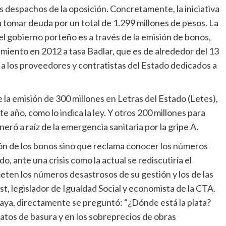
s despachos de la oposición. Concretamente, la iniciativa
a tomar deuda por un total de 1.299 millones de pesos. La
l gobierno porteño es a través de la emisión de bonos,
imiento en 2012 a tasa Badlar, que es de alrededor del 13
o a los proveedores y contratistas del Estado dedicados a
la emisión de 300 millones en Letras del Estado (Letes),
ste año, como lo indica la ley. Y otros 200 millones para
eró a raíz de la emergencia sanitaria por la gripe A.
isión de los bonos sino que reclama conocer los números
o, ante una crisis como la actual se rediscutiría el
en los números desastrosos de su gestión y los de las
t, legislador de Igualdad Social y economista de la CTA.
evaya, directamente se preguntó: “¿Dónde está la plata?
ratos de basura y en los sobreprecios de obras