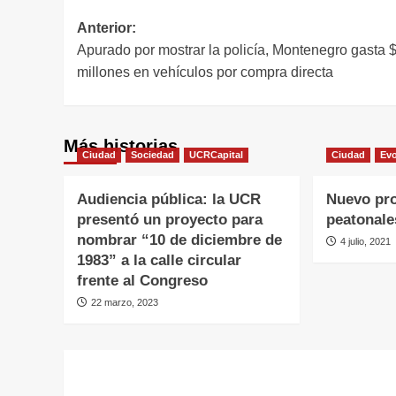
Navegación
Anterior:
Apurado por mostrar la policía, Montenegro gasta 
de
millones en vehículos por compra directa
entradas
Más historias
Ciudad
Sociedad
UCRCapital
Ciudad
Ev
Audiencia pública: la UCR
Nuevo pro
presentó un proyecto para
peatonale
nombrar “10 de diciembre de
4 julio, 2021
1983” a la calle circular
frente al Congreso
22 marzo, 2023