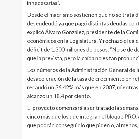
innecesarias”.
Desde el macrismo sostienen que no se trata de
desendeudó ya que pagó distintas deudas contr
explicó Álvaro González, presidente de la Com
económicos en la Legislatura. Y rechazó el cálc
déficit de 1.300 millones de pesos. “No sé de
que la prevista, pero la caída no es tan pronun
Los números de la Administración General de I
desaceleración de la tasa de crecimiento en rel
recaudó un 36,42% más que en 2007, mientras 
alcanzó un 18,4 por ciento.
El proyecto comenzará a ser tratado la semana 
cinco más que los que integran el bloque PRO. 
que podrán conseguir lo que piden o, al menos