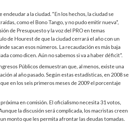
 endeudar a la ciudad. “En los hechos, la ciudad se
aídas, como el Bono Tango, y no pudo emitir nueva”,
isión de Presupuesto y la voz del PRO en temas
ulo de Hourest de que la ciudad cerrará el año con un
 dónde sacan esos números. La recaudación es más baja
ciada como dicen. Aún no sabemos si va a haber déficit”.
ngresos Públicos demuestran que, al menos, existe una
ación al año pasado. Según estas estadísticas, en 2008 se
que en los seis primeros meses de 2009 el porcentaje
próxima en comisión. El oficialismo necesita 31 votos,
Aunque la discusión será complicada, los macristas creen
, un monto que les permita afrontar las deudas tomadas.