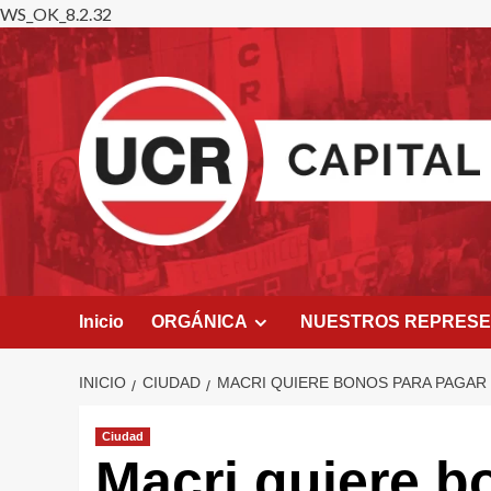
WS_OK_8.2.32
Saltar
al
contenido
Inicio
ORGÁNICA
NUESTROS REPRES
INICIO
CIUDAD
MACRI QUIERE BONOS PARA PAGAR
Ciudad
Macri quiere b