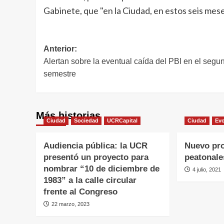
Gabinete, que "en la Ciudad, en estos seis mes
Navegación
Anterior:
Alertan sobre la eventual caída del PBI en el segu
de
semestre
entradas
Más historias
Ciudad
Sociedad
UCRCapital
Ciudad
Ev
Audiencia pública: la UCR
Nuevo pro
presentó un proyecto para
peatonale
nombrar “10 de diciembre de
4 julio, 2021
1983” a la calle circular
frente al Congreso
22 marzo, 2023