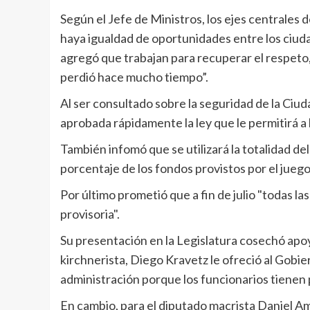
Según el Jefe de Ministros, los ejes centrales 
haya igualdad de oportunidades entre los ciud
agregó que trabajan para recuperar el respeto, 
perdió hace mucho tiempo”.
Al ser consultado sobre la seguridad de la Ciud
aprobada rápidamente la ley que le permitirá a 
También infomó que se utilizará la totalidad de
porcentaje de los fondos provistos por el juego"
Por último prometió que a fin de julio "todas l
provisoria".
Su presentación en la Legislatura cosechó apoyo
kirchnerista, Diego Kravetz le ofreció al Gobiern
administración porque los funcionarios tienen 
En cambio, para el diputado macrista Daniel Am