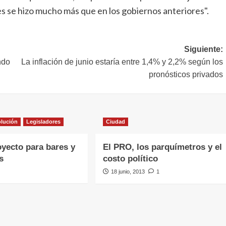
es se hizo mucho más que en los gobiernos anteriores".
Siguiente:
ndo
La inflación de junio estaría entre 1,4% y 2,2% según los
pronósticos privados
olución
Legisladores
Ciudad
yecto para bares y
El PRO, los parquímetros y el
s
costo político
18 junio, 2013
1