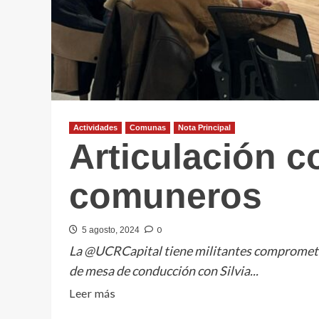
Actividades
Comunas
Nota Principal
Articulación c
comuneros
0
5 agosto, 2024
La @UCRCapital tiene militantes comprometid
de mesa de conducción con Silvia...
Leer
Leer más
más