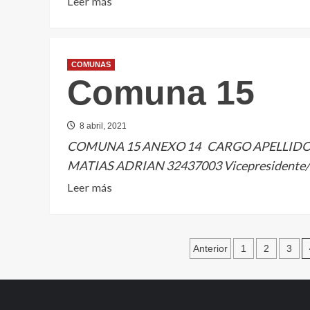
Leer
Leer más
más
sobre
Comuna
COMUNAS
7
Comuna 15
8 abril, 2021
COMUNA 15 ANEXO 14 CARGO APELLIDO
MATIAS ADRIAN 32437003 Vicepresidente
Leer
Leer más
más
sobre
Comuna
Paginación
Anterior
1
2
3
15
de
entradas