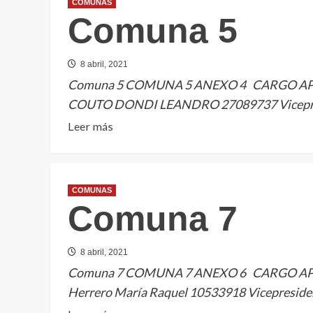
COMUNAS
Comuna 5
8 abril, 2021
Comuna 5 COMUNA 5 ANEXO 4 CARGO A
COUTO DONDI LEANDRO 27089737 Vicepres
Leer
Leer más
más
sobre
Comuna
COMUNAS
5
Comuna 7
8 abril, 2021
Comuna 7 COMUNA 7 ANEXO 6 CARGO A
Herrero María Raquel 10533918 Vicepreside