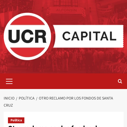
Saltar
al
contenido
Menú
primario
INICIO
POLÍTICA
OTRO RECLAMO POR LOS FONDOS DE SANTA
CRUZ
Política