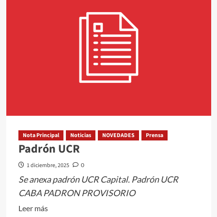
Nota Principal
Noticias
NOVEDADES
Prensa
Padrón UCR
1 diciembre, 2025
0
Se anexa padrón UCR Capital. Padrón UCR
CABA PADRON PROVISORIO
Leer
Leer más