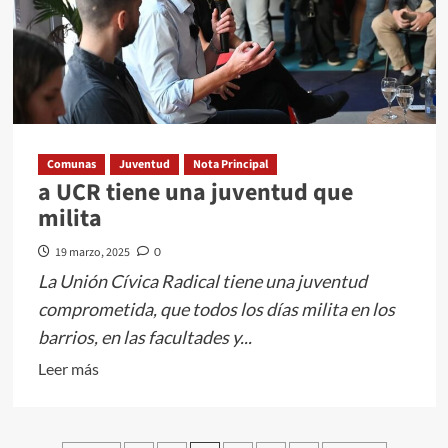
LA
PAMPA
2025.
Comunas
Juventud
Nota Principal
a UCR tiene una juventud que
milita
19 marzo, 2025
0
La Unión Cívica Radical tiene una juventud
comprometida, que todos los días milita en los
barrios, en las facultades y...
Leer
Leer más
más
sobre
a