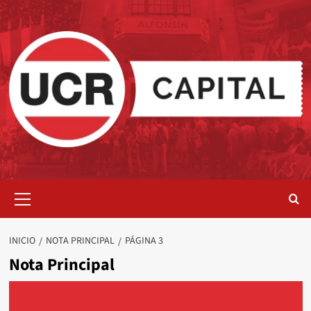
Saltar
al
contenido
Menú
primario
INICIO
NOTA PRINCIPAL
PÁGINA 3
Nota Principal