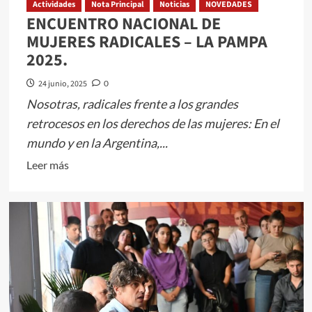
Actividades
Nota Principal
Noticias
NOVEDADES
ENCUENTRO NACIONAL DE
MUJERES RADICALES – LA PAMPA
2025.
24 junio, 2025
0
Nosotras, radicales frente a los grandes
retrocesos en los derechos de las mujeres: En el
mundo y en la Argentina,...
Leer
Leer más
más
sobre
ENCUENTRO
NACIONAL
DE
MUJERES
RADICALES
–