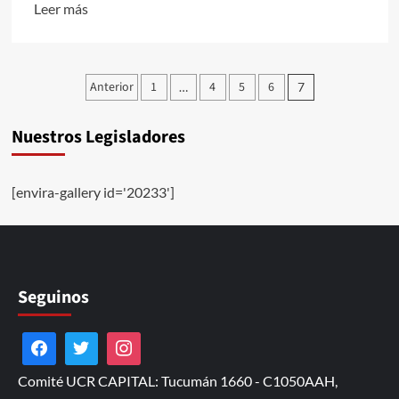
Leer
Leer más
más
sobre
30
Paginación
Anterior
1
4
5
6
…
7
Aniversario
de
de
Nuestros Legisladores
entradas
la
AMIA
[envira-gallery id='20233']
Seguinos
Comité UCR CAPITAL: Tucumán 1660 - C1050AAH,