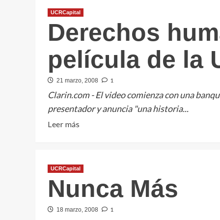
UCRCapital
Derechos hum
película de la
1
21 marzo, 2008
Clarin.com - El video comienza con una banque
presentador y anuncia "una historia...
Leer
Leer más
más
sobre
Derechos
UCRCapital
humanos:
Nunca Más
una
película
de
1
18 marzo, 2008