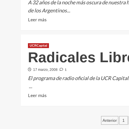
la
A 32 años de la noche más oscura de nuestra hi
UCR
de los Argentinos...
Leer
Leer más
más
sobre
Nunca
UCRCapital
Más
Radicales Libr
1
17 marzo, 2008
El programa de radio oficial de la UCR Capital
...
Leer
Leer más
más
sobre
Radicales
Pagina
Anterior
1
Libres.