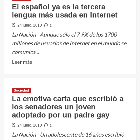
El español ya es la tercera
lengua más usada en Internet
1
24 junio, 2010
La Nación - Aunque sólo el 7,9% de los 1700
millones de usuarios de Internet en el mundo se
comunica...
Leer
Leer más
más
sobre
El
Sociedad
español
La emotiva carta que escribió a
ya
los senadores un joven
es
adoptado por un padre gay
la
tercera
1
24 junio, 2010
lengua
La Nación - Un adolescente de 16 años escribió
más