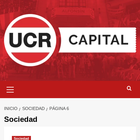
Saltar
al
contenido
Menú
primario
INICIO
SOCIEDAD
PÁGINA 6
Sociedad
Sociedad