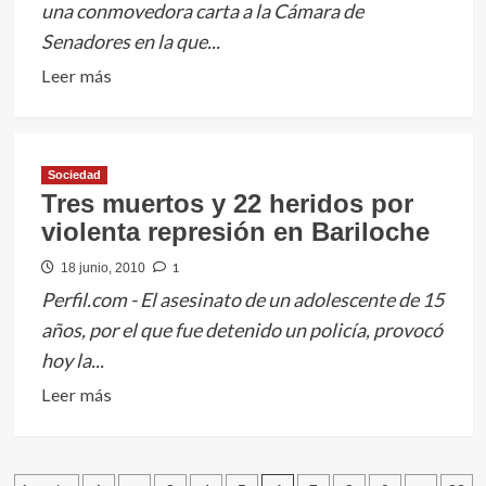
una conmovedora carta a la Cámara de
usada
Senadores en la que...
en
Leer
Leer más
Internet
más
sobre
La
Sociedad
emotiva
Tres muertos y 22 heridos por
carta
violenta represión en Bariloche
que
escribió
1
18 junio, 2010
a
Perfil.com - El asesinato de un adolescente de 15
los
años, por el que fue detenido un policía, provocó
senadores
hoy la...
un
Leer
Leer más
joven
más
adoptado
sobre
por
Tres
un