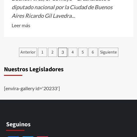
diputado nacional por la Ciudad de Buenos
Aires Ricardo Gil Lavedra...
Leer
Leer más
más
sobre
GIL
Paginación
Anterior
1
2
4
5
6
Siguiente
3
LAVEDRA
de
ahora
Nuestros Legisladores
entradas
les
dice
candidatos
[envira-gallery id='20233']
eventuales
o
indecisos
a
Seguinos
los
testimoniales.