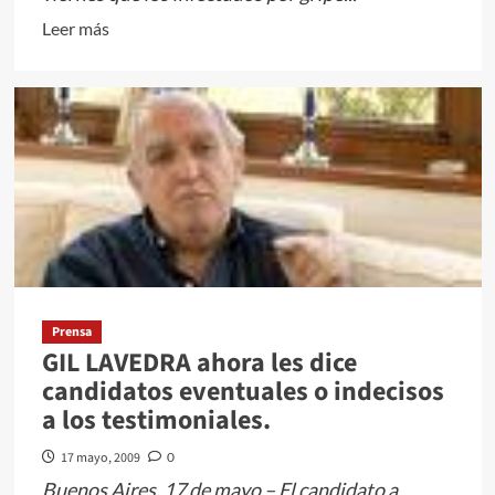
del
Leer
Leer más
Consejo
más
de
sobre
la
Preocupación
Magistratura
por
Gripe
A
Prensa
GIL LAVEDRA ahora les dice
candidatos eventuales o indecisos
a los testimoniales.
17 mayo, 2009
0
Buenos Aires, 17 de mayo – El candidato a