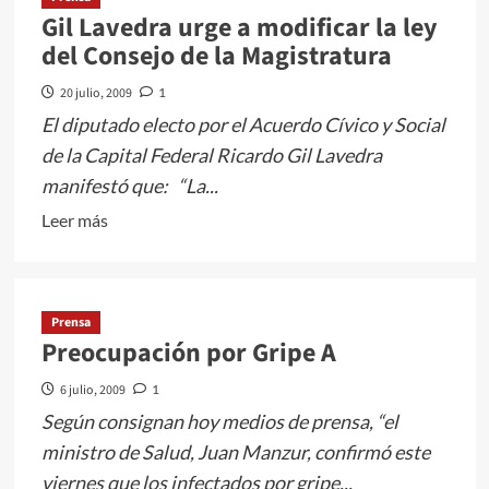
Gil Lavedra urge a modificar la ley
del Consejo de la Magistratura
20 julio, 2009
1
El diputado electo por el Acuerdo Cívico y Social
de la Capital Federal Ricardo Gil Lavedra
manifestó que: “La...
Leer
Leer más
más
sobre
Gil
Prensa
Lavedra
Preocupación por Gripe A
urge
a
6 julio, 2009
1
modificar
Según consignan hoy medios de prensa, “el
la
ministro de Salud, Juan Manzur, confirmó este
ley
viernes que los infectados por gripe...