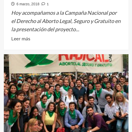
1
6 marzo, 2018
Hoy acompañamos a la Campaña Nacional por
el Derecho al Aborto Legal, Seguro y Gratuito en
la presentación del proyecto...
Leer
Leer más
más
sobre
#AbortoLegalYa