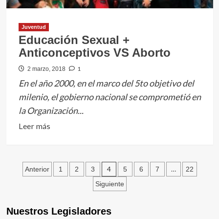
Juventud
Educación Sexual +
Anticonceptivos VS Aborto
1
2 marzo, 2018
En el año 2000, en el marco del 5to objetivo del
milenio, el gobierno nacional se comprometió en
la Organización...
Leer
Leer más
más
sobre
Educación
Paginación
4
…
Anterior
1
2
3
5
6
7
22
Sexual
de
Siguiente
+
entradas
Anticonceptivos
Nuestros Legisladores
VS