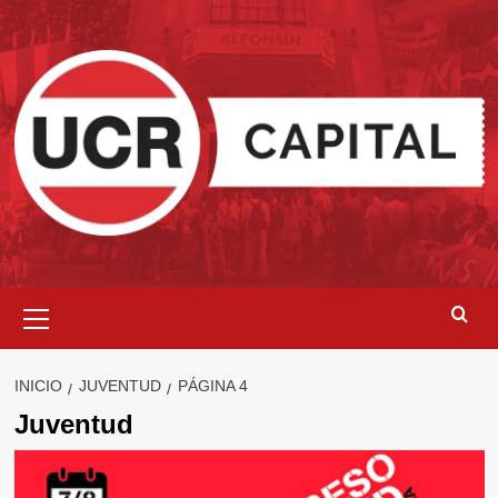
Saltar
al
contenido
Menú
primario
INICIO
JUVENTUD
PÁGINA 4
Juventud