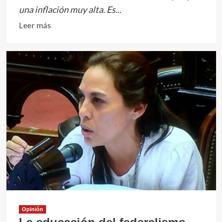
una inflación muy alta. Es...
Leer
Leer más
más
sobre
Lousteau
analizó
el
escenario
político
y
la
economía
de
bolsillo
Opinión