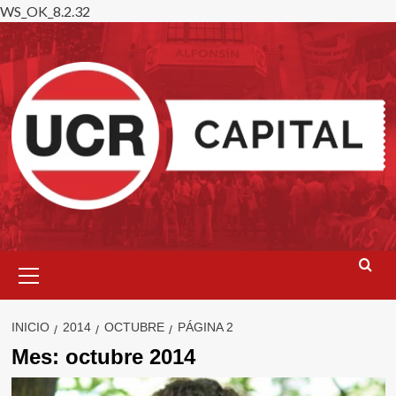
WS_OK_8.2.32
Saltar
al
contenido
Menú
primario
INICIO
2014
OCTUBRE
PÁGINA 2
Mes:
octubre 2014