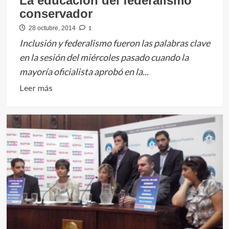
La educación del federalismo
conservador
1
28 octubre, 2014
Inclusión y federalismo fueron las palabras clave
en la sesión del miércoles pasado cuando la
mayoría oficialista aprobó en la...
Leer
Leer más
más
sobre
La
educación
del
federalismo
conservador