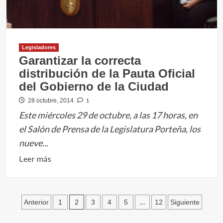
Legisladores
Garantizar la correcta
distribución de la Pauta Oficial
del Gobierno de la Ciudad
1
28 octubre, 2014
Este miércoles 29 de octubre, a las 17 horas, en
el Salón de Prensa de la Legislatura Porteña, los
nueve...
Leer
Leer más
más
sobre
Garantizar
Paginación
2
…
Anterior
1
3
4
5
12
Siguiente
la
de
correcta