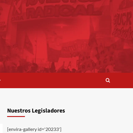
Nuestros Legisladores
[envira-gallery id='20233']