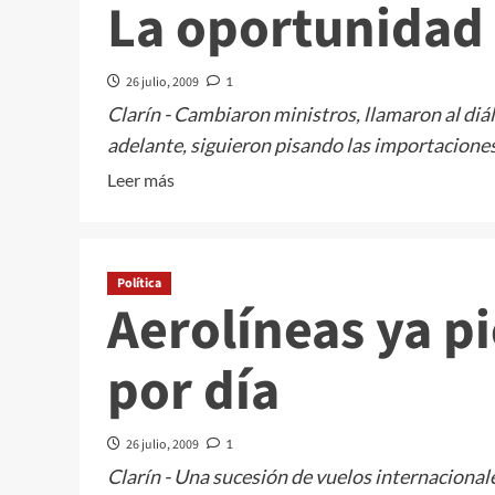
La oportunidad
26 julio, 2009
1
Clarín - Cambiaron ministros, llamaron al di
adelante, siguieron pisando las importaciones,
Leer
Leer más
más
sobre
La
Política
oportunidad
Aerolíneas ya p
perdida
por día
26 julio, 2009
1
Clarín - Una sucesión de vuelos internacionale