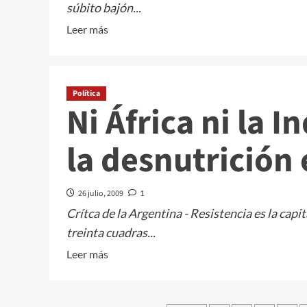
súbito bajón...
Leer
Leer más
más
sobre
Aerolíneas
Política
ya
Ni África ni la I
pierde
US$
la desnutrición 
2
millones
por
26 julio, 2009
1
día
Crítca de la Argentina - Resistencia es la cap
treinta cuadras...
Leer
Leer más
más
sobre
Ni