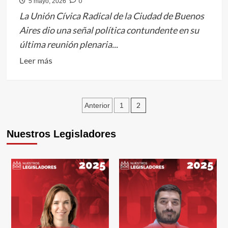
0
5 mayo, 2026
La Unión Cívica Radical de la Ciudad de Buenos
Aires dio una señal política contundente en su
última reunión plenaria...
Leer
Leer más
más
sobre
Consenso,
Paginación
2
Anterior
1
unidad
de
y
Nuestros Legisladores
entradas
plan
de
acción
política:
la
UCR
CABA
va