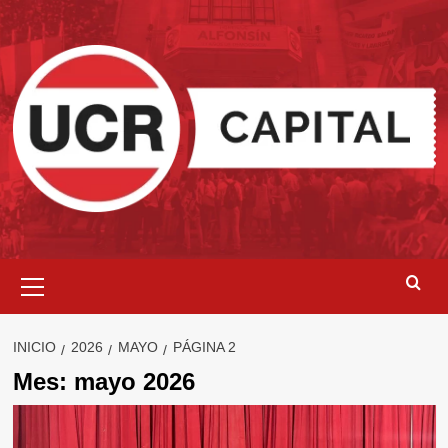
Saltar
al
contenido
Menú
primario
INICIO
2026
MAYO
PÁGINA 2
Mes:
mayo 2026